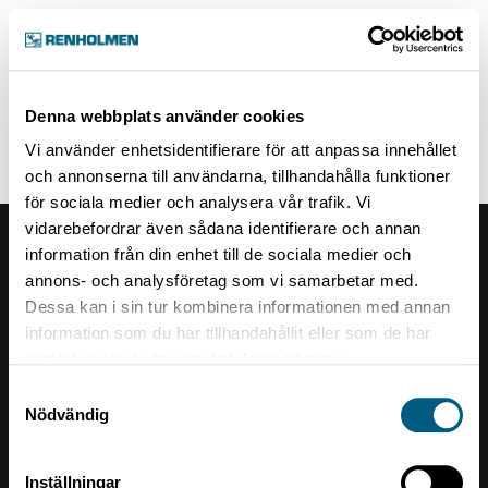
Hem
Denna webbplats använder cookies
Vi använder enhetsidentifierare för att anpassa innehållet
och annonserna till användarna, tillhandahålla funktioner
för sociala medier och analysera vår trafik. Vi
vidarebefordrar även sådana identifierare och annan
Renholmens logo
information från din enhet till de sociala medier och
annons- och analysföretag som vi samarbetar med.
Dessa kan i sin tur kombinera informationen med annan
Kontakt
information som du har tillhandahållit eller som de har
samlat in när du har använt deras tjänster.
Renholmen AB
Samtyckesval
Box 10
Nödvändig
934 24 Byske
Telefonzentrale +46 912 408 00
Inställningar
Org nr: 556085-2096