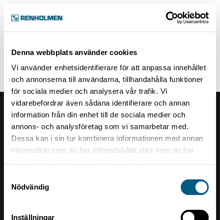
Hem
Denna webbplats använder cookies
Vi använder enhetsidentifierare för att anpassa innehållet
och annonserna till användarna, tillhandahålla funktioner
för sociala medier och analysera vår trafik. Vi
vidarebefordrar även sådana identifierare och annan
Renholmens logo
information från din enhet till de sociala medier och
annons- och analysföretag som vi samarbetar med.
Dessa kan i sin tur kombinera informationen med annan
Kontakt
information som du har tillhandahållit eller som de har
samlat in när du har använt deras tjänster.
Renholmen AB
Samtyckesval
Box 10
Nödvändig
934 24 Byske
Telefonzentrale +46 912 408 00
Inställningar
Org nr: 556085-2096