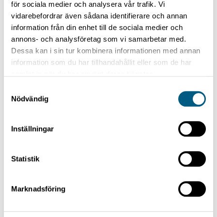
för sociala medier och analysera vår trafik. Vi
vidarebefordrar även sådana identifierare och annan
information från din enhet till de sociala medier och
annons- och analysföretag som vi samarbetar med.
Dessa kan i sin tur kombinera informationen med annan
SORTING CONVEYOR HOOKS
information som du har tillhandahållit eller som de har
Sorting Conveyor Hook Track
samlat in när du har använt deras tjänster.
Samtyckesval
Nödvändig
Inställningar
Statistik
Marknadsföring