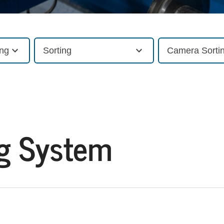
ing
Sorting
Camera Sorti
g System