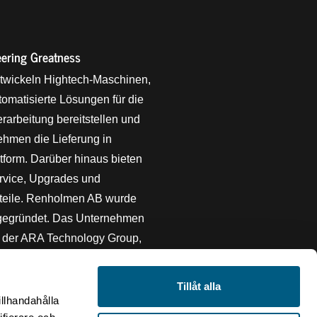
ering Greatness
twickeln Hightech-Maschinen,
tomatisierte Lösungen für die
rarbeitung bereitstellen und
hmen die Lieferung in
tform. Darüber hinaus bieten
rvice, Upgrades und
zteile. Renholmen AB wurde
gegründet. Das Unternehmen
il der ARA Technology Group,
Eigentümerin die Storskogen
. Wir verfügen über eine
Tillåt alla
ltigkeitszertifizierung und
illhandahålla