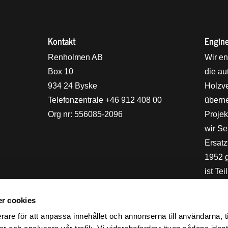
Kontakt
Engine
holmens logo
Renholmen AB
Wir en
Box 10
die au
934 24 Byske
Holzve
Telefonzentrale +46 912 408 00
überne
Org nr: 556085-2096
Projek
wir Se
Ersat
1952 
ist Te
deren 
AB ist
r cookies
Nachha
rare för att anpassa innehållet och annonserna till användarna, t