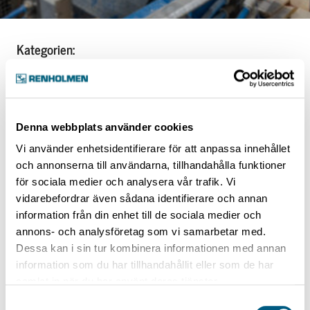
Kategorien:
Dry Sorting and Planing
Single Piece Feeder
Denna webbplats använder cookies
Vi använder enhetsidentifierare för att anpassa innehållet
Alle
och annonserna till användarna, tillhandahålla funktioner
för sociala medier och analysera vår trafik. Vi
vidarebefordrar även sådana identifierare och annan
information från din enhet till de sociala medier och
annons- och analysföretag som vi samarbetar med.
Single Piece Feeder
Dessa kan i sin tur kombinera informationen med annan
information som du har tillhandahållit eller som de har
1 artikel
samlat in när du har använt deras tjänster.
Samtyckesval