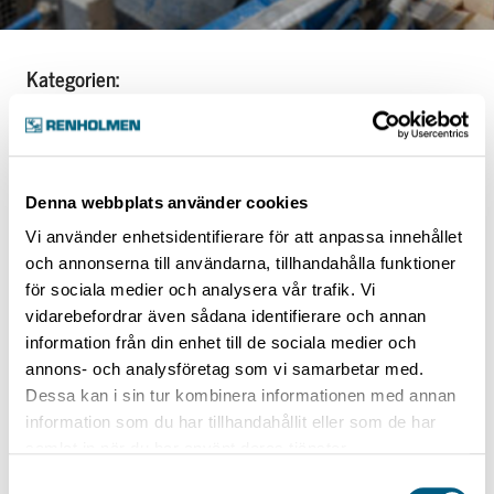
Kategorien:
Dry Sorting and Planing
Bin Section
Denna webbplats använder cookies
Vi använder enhetsidentifierare för att anpassa innehållet
Sink Bins
och annonserna till användarna, tillhandahålla funktioner
för sociala medier och analysera vår trafik. Vi
vidarebefordrar även sådana identifierare och annan
information från din enhet till de sociala medier och
annons- och analysföretag som vi samarbetar med.
Sink Bins
Dessa kan i sin tur kombinera informationen med annan
information som du har tillhandahållit eller som de har
1 artikel
samlat in när du har använt deras tjänster.
Samtyckesval