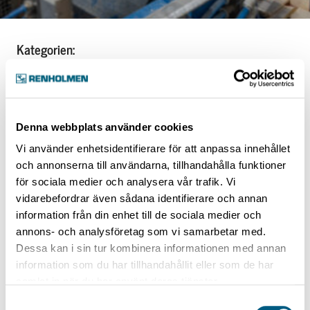
Kategorien:
Green Sorting
Intake Green Sorting
Denna webbplats använder cookies
Vi använder enhetsidentifierare för att anpassa innehållet
Unscrambler Buffer
och annonserna till användarna, tillhandahålla funktioner
för sociala medier och analysera vår trafik. Vi
vidarebefordrar även sådana identifierare och annan
information från din enhet till de sociala medier och
annons- och analysföretag som vi samarbetar med.
Unscrambler Buffer
Dessa kan i sin tur kombinera informationen med annan
information som du har tillhandahållit eller som de har
1 artikel
samlat in när du har använt deras tjänster.
Samtyckesval