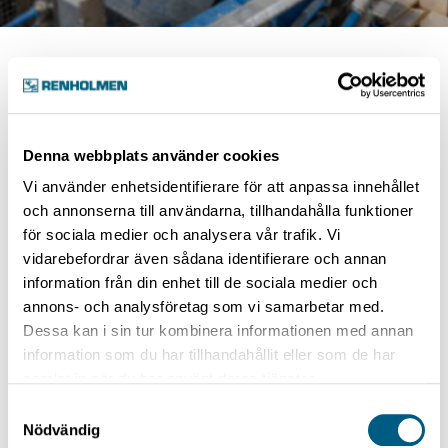
Luokat:
Kuivalajittelut ja höyläämöt
Denna webbplats använder cookies
Kuivalajittelun syöttö
Vi använder enhetsidentifierare för att anpassa innehållet
och annonserna till användarna, tillhandahålla funktioner
för sociala medier och analysera vår trafik. Vi
Apuhissi
vidarebefordrar även sådana identifierare och annan
information från din enhet till de sociala medier och
annons- och analysföretag som vi samarbetar med.
Dessa kan i sin tur kombinera informationen med annan
Apuhissi
information som du har tillhandahållit eller som de har
samlat in när du har använt deras tjänster.
1 artikkeli
Samtyckesval
Nödvändig