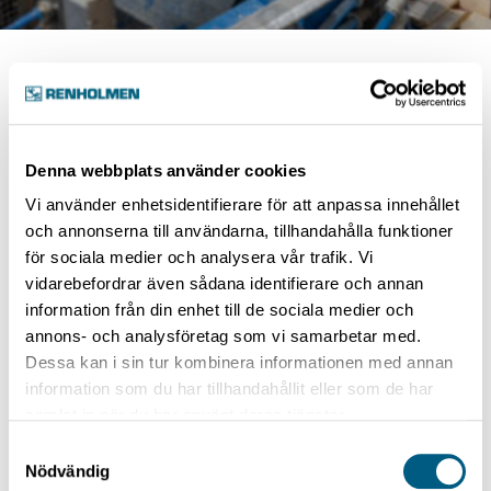
Luokat:
Kuivalajittelut ja höyläämöt
Denna webbplats använder cookies
Katkaisujärjestelmä
Vi använder enhetsidentifierare för att anpassa innehållet
och annonserna till användarna, tillhandahålla funktioner
för sociala medier och analysera vår trafik. Vi
ElectroSinus-trimmeri
vidarebefordrar även sådana identifierare och annan
information från din enhet till de sociala medier och
annons- och analysföretag som vi samarbetar med.
Dessa kan i sin tur kombinera informationen med annan
ElectroSinus-trimmeri
information som du har tillhandahållit eller som de har
samlat in när du har använt deras tjänster.
1 artikkeli
Samtyckesval
Nödvändig