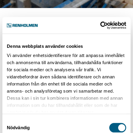
Luokat:
Tuorelajittelu
Denna webbplats använder cookies
Katkaisujärjestelmä
Vi använder enhetsidentifierare för att anpassa innehållet
och annonserna till användarna, tillhandahålla funktioner
för sociala medier och analysera vår trafik. Vi
TriAx-Trimmeri
vidarebefordrar även sådana identifierare och annan
information från din enhet till de sociala medier och
annons- och analysföretag som vi samarbetar med.
Dessa kan i sin tur kombinera informationen med annan
TriAx-Trimmeri
information som du har tillhandahållit eller som de har
samlat in när du har använt deras tjänster.
1 artikkeli
Samtyckesval
Nödvändig