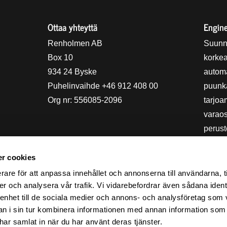
Ottaa yhteyttä
Engine
holmens logo
Renholmen AB
Suunn
Box 10
korkea
934 24 Byske
automa
Puhelinvaihde +46 912 408 00
puunkä
Org nr: 556085-2096
tarjoa
varao
perust
Stors
Techno
r cookies
kestäv
rare för att anpassa innehållet och annonserna till användarna, t
er och analysera vår trafik. Vi vidarebefordrar även sådana ident
toimim
 enhet till de sociala medier och annons- och analysföretag som 
 i sin tur kombinera informationen med annan information som
e har samlat in när du har använt deras tjänster.