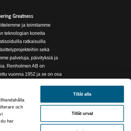
ering Greatness
ittelemme ja toimitamme
n teknologian koneita
tisoiduilla ratkaisuilla
sittelyprojekteihin sekä
mme palveluja, päivityksiä ja
sia. Renholmen AB on
ettu vuonna 1952 ja se on osa
kogen AB:n omistamaa ARA
logy Groupia. Meillä on
Tillåt alla
än kehityksen sertifikaatti ja
illhandahålla
ifierare och
me aktiivisesti alalla.
Tillåt urval
vi
 du har