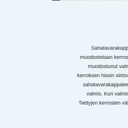
Sahatavarakappal
muodostetaan kerros k
muodostunut valmi
kerroksen hissin siirto
sahatavarakappaleet
valmis. Kun valmis
Tiettyjen kerrosten vä