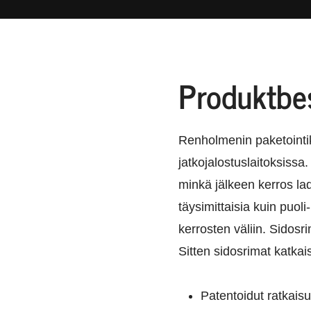
Produktbe
Renholmenin paketointik
jatkojalostuslaitoksissa
minkä jälkeen kerros lad
täysimittaisia kuin puol
kerrosten väliin. Sidosr
Sitten sidosrimat katka
Patentoidut ratkaisu