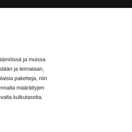
läämöissä ja muissa
idään ja leimataan,
aisia paketteja, niin
 ennalta määrättyjen
valta kulkutasolta.