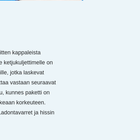
itten kappaleista
 ketjukuljettimelle on
le, jotka laskevat
 ottaa vastaan seuraavat
u, kunnes paketti on
oikeaan korkeuteen.
Ladontavarret ja hissin