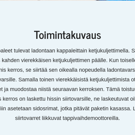
Toimintakuvaus
eet tulevat ladontaan kappaleittain ketjukuljettimella. S
ahden vierekkäisen ketjukuljettimen päälle. Kun toiselle
s kerros, se siirtää sen oikealla nopeudella ladontavarsil
varsille. Samalla toinen vierekkäisistä ketjukuljettimista
 ja muodostaa niistä seuraavan kerroksen. Tämä toistu
 kerros on laskettu hissin siirtovarsille, ne laskeutuvat 
liin asetetaan sidosrimat, jotka pitävät paketin kasassa. 
siirtovarret liikkuvat tappivaihdemoottoreilla.