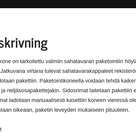
skrivning
one on tarkoitettu valmiin sahatavaran paketointiin höy
. Jatkuvana virtana tulevat sahatavarakappaleet rekisterö
otaan pakettiin. Paketointikoneella voidaan tehdä kaikenl
i- ja neljäsosapakettejakin. Sidosrimat laitetaan pakettiin
imat ladotaan manuaalisesti kasettiin koneen vieressä ole
istaan oikeaan, paketin leveyden mukaiseen pituuteen.
t