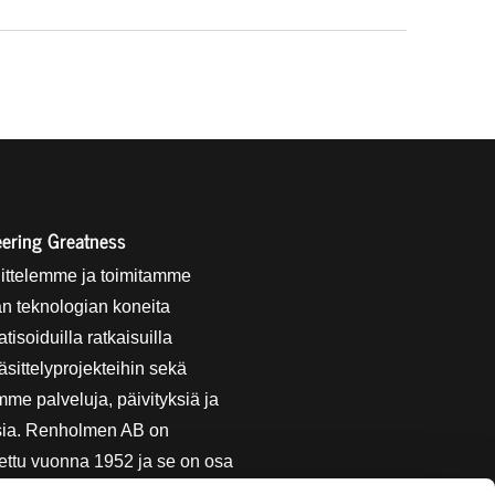
ering Greatness
ittelemme ja toimitamme
n teknologian koneita
tisoiduilla ratkaisuilla
sittelyprojekteihin sekä
mme palveluja, päivityksiä ja
sia. Renholmen AB on
ettu vuonna 1952 ja se on osa
kogen AB:n omistamaa ARA