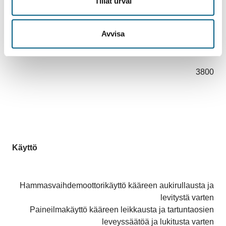
Tillåt urval
Tekniset tiedot
Avvisa
Tuotenumero
3800
Käyttö
Hammasvaihdemoottorikäyttö kääreen aukirullausta ja
levitystä varten
Paineilmakäyttö kääreen leikkausta ja tartuntaosien
leveyssäätöä ja lukitusta varten