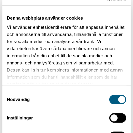
käsittelynsä parantamista. Silloin oli rimoituskoneen
vuoro. Renholmen toimitti 1990-luvun puolivälissä
tuorelajittelun ja rimoituskoneen, jotka olivat tuolloin
Denna webbplats använder cookies
erittäin moderneja.
Vi använder enhetsidentifierare för att anpassa innehållet
och annonserna till användarna, tillhandahålla funktioner
– Nyt tarvittiin päivitys. Rimoituskone sai uudet
för sociala medier och analysera vår trafik. Vi
tehokkaat sähkökäytöt rimaraamille ja siirtovarsille.
vidarebefordrar även sådana identifierare och annan
Rima-annostelija rakennettiin uudelleen, ja uusi
information från din enhet till de sociala medier och
porrasannostin rimoille rimojensyöttöön, sanoo Hans
annons- och analysföretag som vi samarbetar med.
Eriksson.
Dessa kan i sin tur kombinera informationen med annan
Paranna käytettävyyttä
information som du har tillhandahållit eller som de har
– Olemme tehneet viime vuosina sahalle paljon
samlat in när du har använt deras tjänster.
investointeja, jotka ovat lisänneet tuotantonopeutta,
Samtyckesval
mutta sahatavaran käsittely ei ole oikein pysynyt
Nödvändig
vauhdissa ja siitä on tullut pullonkaula. Rimoituskoneen
päivityksen myötä haluamme parantaa käytettävyyttä,
Inställningar
Stein Eriksen sanoo.
Moelven on tehnyt kaikki sahatavaran käsittelyn