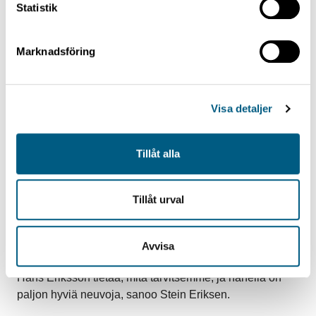
Statistik
päivitykset tiiviissä yhteistyössä Renholmenin kanssa.
Marknadsföring
Visa detaljer
Tillåt alla
Tillåt urval
Hans Eriksson, Myyjä
Avvisa
– Meillä on erittäin hyvää yhteistyötä. Renholmenin
Hans Eriksson tietää, mitä tarvitsemme, ja hänellä on
paljon hyviä neuvoja, sanoo Stein Eriksen.