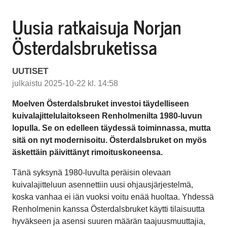
Uusia ratkaisuja Norjan
Österdalsbruketissa
UUTISET
julkaistu 2025-10-22 kl. 14:58
Moelven Österdalsbruket investoi täydelliseen
kuivalajittelulaitokseen Renholmenilta 1980-luvun
lopulla. Se on edelleen täydessä toiminnassa, mutta
sitä on nyt modernisoitu. Österdalsbruket on myös
äskettäin päivittänyt rimoituskoneensa.
Tänä syksynä 1980-luvulta peräisin olevaan
kuivalajitteluun asennettiin uusi ohjausjärjestelmä,
koska vanhaa ei iän vuoksi voitu enää huoltaa. Yhdessä
Renholmenin kanssa Österdalsbruket käytti tilaisuutta
hyväkseen ja asensi suuren määrän taajuusmuuttajia,