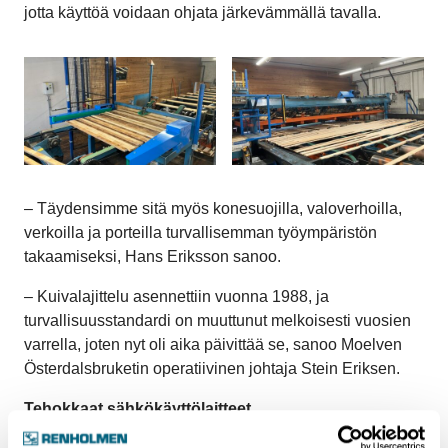
jotta käyttöä voidaan ohjata järkevämmällä tavalla.
– Täydensimme sitä myös konesuojilla, valoverhoilla,
verkoilla ja porteilla turvallisemman työympäristön
takaamiseksi, Hans Eriksson sanoo.
– Kuivalajittelu asennettiin vuonna 1988, ja
turvallisuusstandardi on muuttunut melkoisesti vuosien
varrella, joten nyt oli aika päivittää se, sanoo Moelven
Österdalsbruketin operatiivinen johtaja Stein Eriksen.
Tehokkaat sähkökäyttölaitteet
Loppukesällä 2025 Österdalsbruket jatkoi sahatavaran