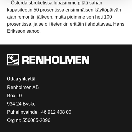
– Österdalsbruketissa lupasimme pitää sahan
kapasiteetin 50 prosentissa ensimmäisen käyttöpäivän
ajan remontin jälkeen, mutta pidimme sen heti 100
prosentissa, ja se oli tietenkin erittäin ilahduttavaa, Hans
Eriksson sanoo.
Renholmens logo
Ottaa yhteyttä
Renholmen AB
Box 10
934 24 Byske
Puhelinvaihde +46 912 408 00
Org nr: 556085-2096