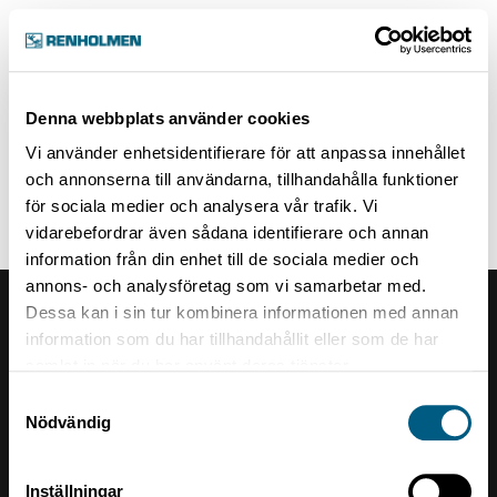
Hem
Denna webbplats använder cookies
Vi använder enhetsidentifierare för att anpassa innehållet
och annonserna till användarna, tillhandahålla funktioner
för sociala medier och analysera vår trafik. Vi
vidarebefordrar även sådana identifierare och annan
information från din enhet till de sociala medier och
annons- och analysföretag som vi samarbetar med.
Dessa kan i sin tur kombinera informationen med annan
Renholmens logo
information som du har tillhandahållit eller som de har
samlat in när du har använt deras tjänster.
Kontakt
Samtyckesval
Nödvändig
Renholmen AB
Box 10
Inställningar
934 24 Byske