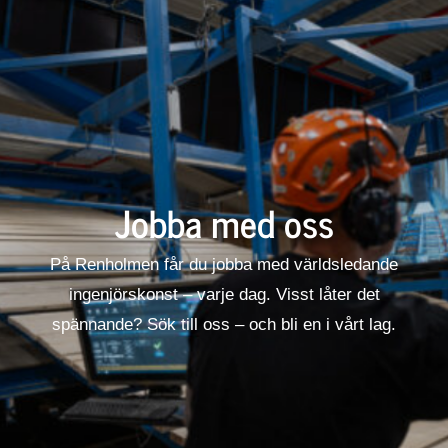
Jobba med oss
På Renholmen får du jobba med världsledande
ingenjörskonst – varje dag. Visst låter det
spännande? Sök till oss – och bli en i vårt lag.