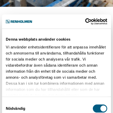
Categories:
Dry Sorting and Planing
Denna webbplats använder cookies
Dry sorter intake
Vi använder enhetsidentifierare för att anpassa innehållet
och annonserna till användarna, tillhandahålla funktioner
för sociala medier och analysera vår trafik. Vi
Auxiliary Hoist
vidarebefordrar även sådana identifierare och annan
information från din enhet till de sociala medier och
annons- och analysföretag som vi samarbetar med.
Dessa kan i sin tur kombinera informationen med annan
Auxiliary Hoist
information som du har tillhandahållit eller som de har
samlat in när du har använt deras tjänster.
1 article
Samtyckesval
Nödvändig