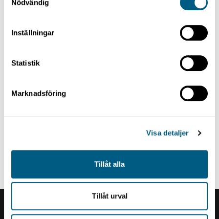
1 article
Nödvändig
Inställningar
Statistik
Marknadsföring
Visa detaljer
ELECTRIC DRIVE STICKER FRAME
Electric Drive Sticker Frame
Tillåt alla
Tillåt urval
Renholmens logo