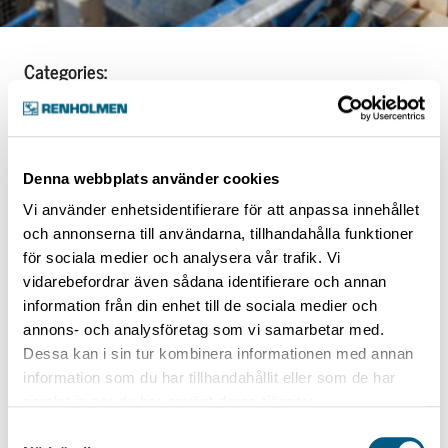
Categories:
After Sales
Upgrading
Denna webbplats använder cookies
Vi använder enhetsidentifierare för att anpassa innehållet
och annonserna till användarna, tillhandahålla funktioner
Electric Drive Sticker Frame
för sociala medier och analysera vår trafik. Vi
vidarebefordrar även sådana identifierare och annan
information från din enhet till de sociala medier och
annons- och analysföretag som vi samarbetar med.
Electric Drive Sticker
Dessa kan i sin tur kombinera informationen med annan
information som du har tillhandahållit eller som de har
Frame
samlat in när du har använt deras tjänster.
Samtyckesval