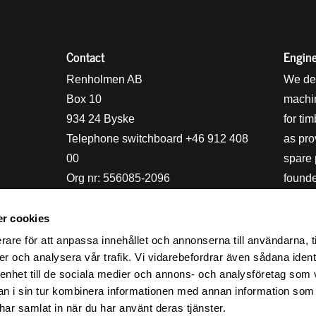
Contact
Engine
holmens logo
Renholmen AB
We des
Box 10
machin
934 24 Byske
for ti
Telephone switchboard +46 912 408
as pro
00
spare
Org nr: 556085-2096
founde
ARA T
Storsk
r cookies
sustai
rare för att anpassa innehållet och annonserna till användarna, t
within 
er och analysera vår trafik. Vi vidarebefordrar även sådana ident
 enhet till de sociala medier och annons- och analysföretag som 
 i sin tur kombinera informationen med annan information som
e har samlat in när du har använt deras tjänster.