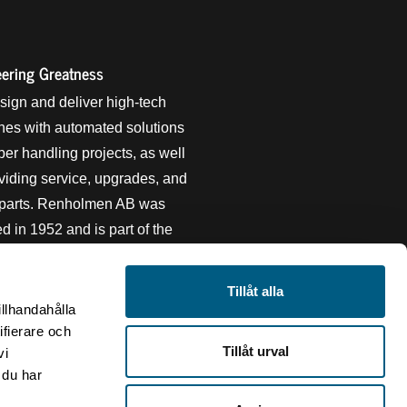
ering Greatness
ign and deliver high-tech
es with automated solutions
mber handling projects, as well
viding service, upgrades, and
 parts. Renholmen AB was
d in 1952 and is part of the
echnology Group owned by
ogen AB. We are certified in
Tillåt alla
nability and actively work
illhandahålla
the field.
ifierare och
Tillåt urval
vi
 du har