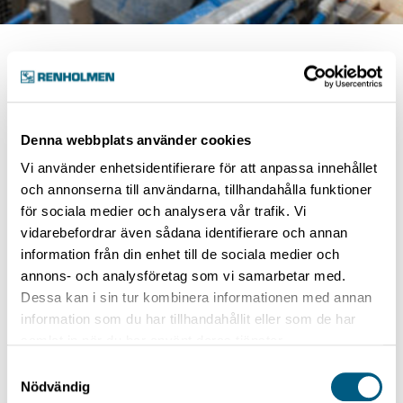
Categories:
Green Sorting
Denna webbplats använder cookies
Sticker Stacker
Vi använder enhetsidentifierare för att anpassa innehållet
och annonserna till användarna, tillhandahålla funktioner
för sociala medier och analysera vår trafik. Vi
Sticker Stacker
vidarebefordrar även sådana identifierare och annan
information från din enhet till de sociala medier och
annons- och analysföretag som vi samarbetar med.
Dessa kan i sin tur kombinera informationen med annan
Sticker Stacker
information som du har tillhandahållit eller som de har
samlat in när du har använt deras tjänster.
1 article
Samtyckesval
Nödvändig