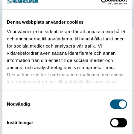
Denna webbplats använder cookies
Vi använder enhetsidentifierare för att anpassa innehållet
och annonserna till användarna, tillhandahålla funktioner
Technical data
för sociala medier och analysera vår trafik. Vi
vidarebefordrar även sådana identifierare och annan
Laying rate
information från din enhet till de sociala medier och
annons- och analysföretag som vi samarbetar med.
Dessa kan i sin tur kombinera informationen med annan
20 pieces/min
information som du har tillhandahållit eller som de har
samlat in när du har använt deras tjänster.
Samtyckesval
Hook track operations
Nödvändig
Inställningar
Screw gear drive motor