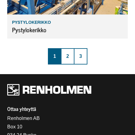
PYSTYLOKERIKKO
Pystylokerikko
Edellinen sivu
Sivu
Sivu
1
2
3
Renholmens logo
Ottaa yhteyttä
Renholmen AB
Box 10