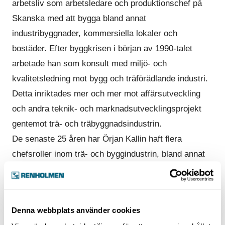
arbetsliv som arbetsledare och produktionschef på
Skanska med att bygga bland annat
industribyggnader, kommersiella lokaler och
bostäder. Efter byggkrisen i början av 1990-talet
arbetade han som konsult med miljö- och
kvalitetsledning mot bygg och träförädlande industri.
Detta inriktades mer och mer mot affärsutveckling
och andra teknik- och marknadsutvecklingsprojekt
gentemot trä- och träbyggnadsindustrin.
De senaste 25 åren har Örjan Kallin haft flera
chefsroller inom trä- och byggindustrin, bland annat
som vd för IUC trä i Västerbotten, Martinsons
Byggsystem och för SSC Entreprenad
(SkellefteåSnickeriCentral).
Denna webbplats använder cookies
– Jag är jätteglad över den här tjänsten på