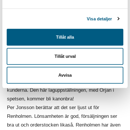
och är väldigt nöjd med rekryteringen.
– Örjan har en bra bakgrund och är väldigt
Visa detaljer
marknadsinriktad. Det är viktigt för oss, det känns
helt rätt. Det finns en tyngd i hans tidigare
Tillåt alla
erfarenheter och jag är övertygad om att han kommer
styra oss rätt, säger han och tillägger:
– Renholmen har fantastisk och engagerad personal,
Tillåt urval
så Örjans team kommer att stötta honom på ett
föredömligt sätt. Personalen har stenkoll på våra
Avvisa
produkter, på kulturen inom företaget och på
kunderna. Den här laguppställningen, med Örjan i
spetsen, kommer bli kanonbra!
Per Jonsson berättar att det ser ljust ut för
Renholmen. Lönsamheten är god, försäljningen ser
bra ut och orderstocken likaså. Renholmen har även