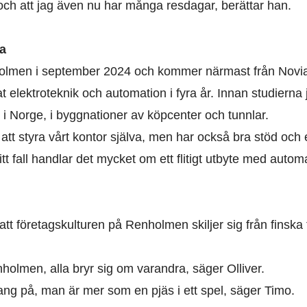
ch att jag även nu har många resdagar, berättar han.
na
holmen i september 2024 och kommer närmast från Novia 
at elektroteknik och automation i fyra år. Innan studier
 i Norge, i byggnationer av köpcenter och tunnlar.
 att styra vårt kontor själva, men har också bra stöd oc
t fall handlar det mycket om ett flitigt utbyte med autom
tt företagskulturen på Renholmen skiljer sig från finska f
nholmen, alla bryr sig om varandra, säger Olliver.
pang på, man är mer som en pjäs i ett spel, säger Timo.