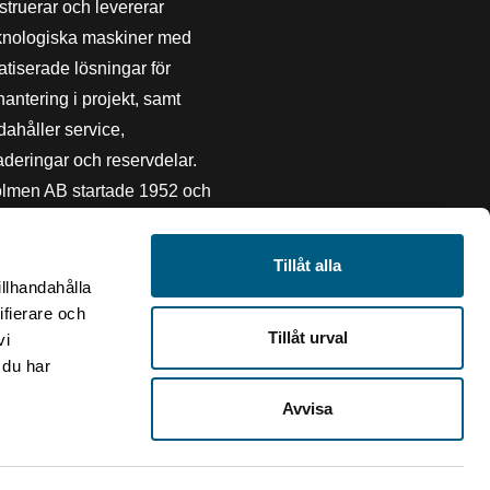
struerar och levererar
knologiska maskiner med
tiserade lösningar för
hantering i projekt, samt
ndahåller service,
deringar och reservdelar.
lmen AB startade 1952 och
 i ARA Technology Group som
 Storskogen AB. Vi har
Tillåt alla
ering i hållbarhet och jobbar
illhandahålla
ifierare och
 inom området.
Tillåt urval
vi
 du har
Avvisa