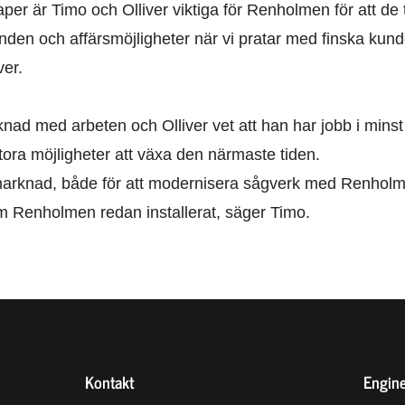
er är Timo och Olliver viktiga för Renholmen för att de t
den och affärsmöjligheter när vi pratar med finska kund
ver.
nad med arbeten och Olliver vet att han har jobb i minst 
stora möjligheter att växa den närmaste tiden.
 marknad, både för att modernisera sågverk med Renholm
om Renholmen redan installerat, säger Timo.
Kontakt
Engine
holmens logo