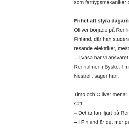
som farttygsmekaniker o
Frihet att styra dagar
Olliver började på Ren
Finland, där han studer
resande elektriker, mest
– I Vasa har vi ansvaret
Renholmen i Byske. I mit
Nestrell, säger han.
Timo och Olliver menar a
sätt.
– Det är familjärt på Re
– I Finland är det mer 