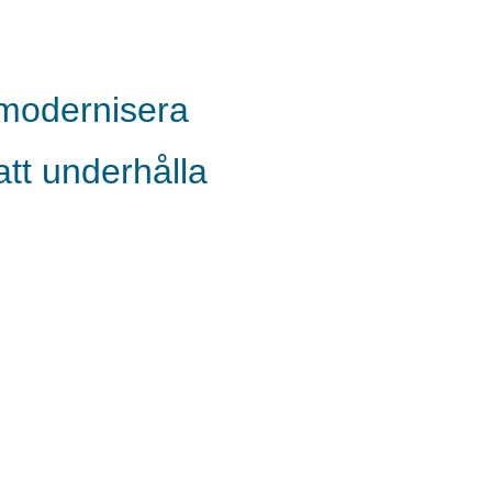
 modernisera
tt underhålla