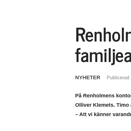
Renholm
familjea
NYHETER
Publicerad 
På Renholmens kontor 
Olliver Klemets. Timo 
– Att vi känner varand