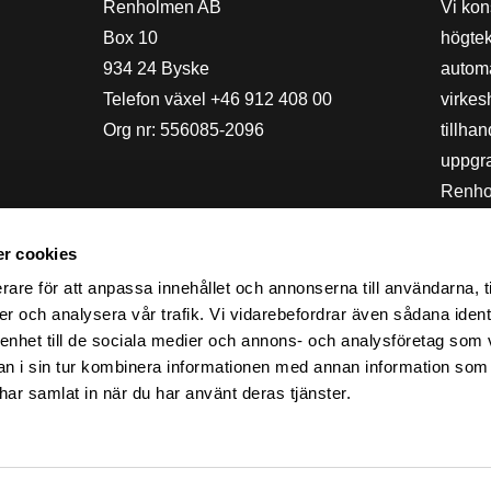
Renholmen AB
Vi kon
Box 10
högte
934 24 Byske
automa
Telefon växel +46 912 408 00
virkes
Org nr: 556085-2096
tillha
uppgra
Renho
ingår
ägs av
r cookies
certifi
rare för att anpassa innehållet och annonserna till användarna, t
er och analysera vår trafik. Vi vidarebefordrar även sådana ident
aktivt
 enhet till de sociala medier och annons- och analysföretag som 
 i sin tur kombinera informationen med annan information som
e har samlat in när du har använt deras tjänster.
Linkedin
Facebook
Youtube