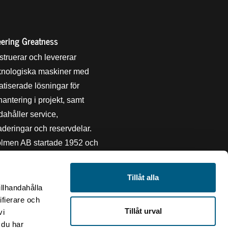
ering Greatness
struerar och levererar
knologiska maskiner med
tiserade lösningar för
hantering i projekt, samt
ndahåller service,
deringar och reservdelar.
lmen AB startade 1952 och
 i ARA Technology Group som
 Storskogen AB. Vi har
Tillåt alla
ering i hållbarhet och jobbar
illhandahålla
 inom området.
ifierare och
Tillåt urval
vi
 du har