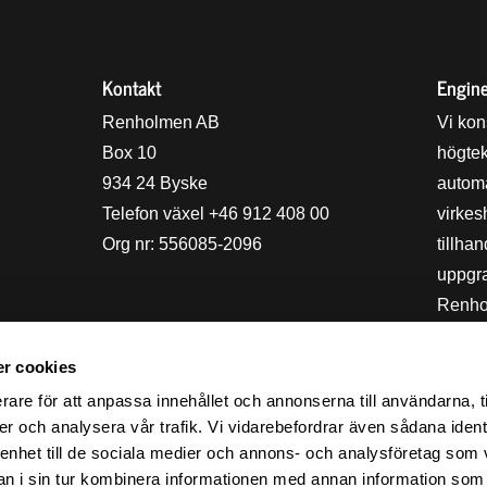
Kontakt
Engine
holmens logo
Renholmen AB
Vi kon
Box 10
högte
934 24 Byske
automa
Telefon växel +46 912 408 00
virkes
Org nr: 556085-2096
tillha
uppgra
Renho
ingår
ägs av
r cookies
certifi
rare för att anpassa innehållet och annonserna till användarna, t
aktivt
er och analysera vår trafik. Vi vidarebefordrar även sådana ident
 enhet till de sociala medier och annons- och analysföretag som 
 i sin tur kombinera informationen med annan information som