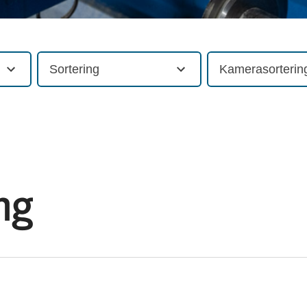
Sortering
Kamerasorterin
ng